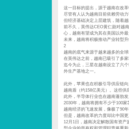
这一目标的提出，源于越南在改革
尽管有人认为越南目前依赖劳动力
但经济基础决定上层建筑，随着越
前不久，英伟达CEO黄仁勋对越
心，越南有望成为其在美国以外最
未来，越南将积极推动产业转型升
2
越南的底气来源于越来越多的全球
在英伟达之前，越南已吸引了多家
迄今为止，三星在越南设立了六个
外生产基地之一。
此外，苹果也在积极引导供应链向越
越南盾（约158亿美元）。这些
此外，半导体行业也在越南蓬勃发
2030年，越南将拥有不少于100
越南经济的飞速发展，像极了90
但是，越南改革的力度却比中国更
12月1日，越南决定解散国有资
型企业的所有权和管理职责将重新