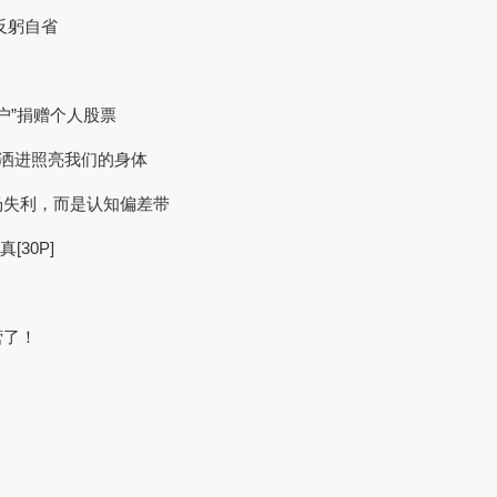
反躬自省
账户”捐赠个人股票
阳光洒进照亮我们的身体
场失利，而是认知偏差带
[30P]
营了！
）