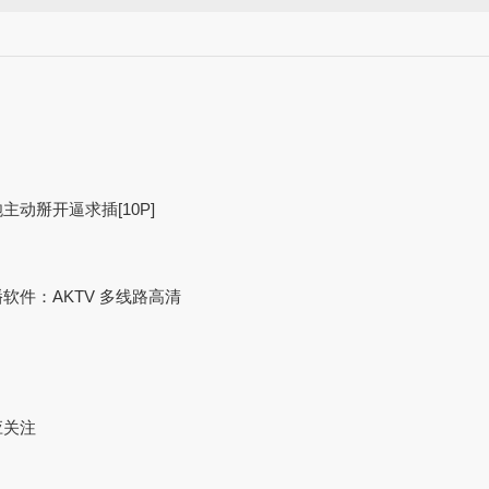
动掰开逼求插[10P]
件：AKTV 多线路高清
应关注