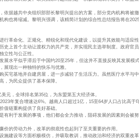
，依据越共中央组织部部长黎明兴提出的方案，部分党内机构将被撤
构也将缩减。黎明兴强调，该精简计划的综合性总结报告将在2025年
进行革命化、正规化、精锐化和现代化建设，以提升其效能与适应性
历史上首个主动让渡权力的共产党，并实现民主选举制度。政府官员
独立性与公正性。
发展水平似乎滞后于中国约20至25年，但这并不直接反映其发展模
，展现出一种独特的快乐与优雅。
购买宅基地并自建房屋，进一步减轻了生活压力。虽然医疗水平与中
高，为民众提供了基本保障。
37亿美元，全球排名第35位，为东盟第五大经济体。
2023年复合增速达6%。越南人口超过1亿，15至64岁人口占比高于
价值链重构提供了良好基础。
是有利于发展的事项，他们都会全力推动，阻碍发展的因素则会被努
廉价的劳动力外，改革的彻底性也起到了至关重要的作用。
设施建设等方面积极模仿，并吸取教训，推动政治和经济的双重改革