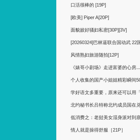
口活很棒的 [19P]
[欧美] Piper A[20P]
面貌姣好骚妇私密[30P][3V]
[20260324]巴林逼联合国动武 
风情熟妇旅游随拍[12P]
《婊哥小剧场》走进富婆的心房... [
个人收集的国产小姐姐精彩瞬间503 [
学好语文多重要，原来还可以用
北约秘书长吕特称北约成员国在
低消费之：老挝美女湿身派对到底
情人就是操得舒服［21P］