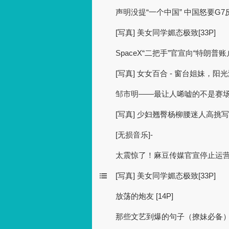
声明没提“一个中国” 中国怒要G7
[写真] 美女同学媚态极致[33P]
SpaceX“二把手”官宣向“特朗普
[写真] 女女百合 - 窗台姐妹，
邹市明——最让人唏嘘的不是赛
[写真] 少妇翘臀杨柳腰迷人高挑写真
[无损音乐]-
太震惊了！麻豆传媒官宣停止运
[写真] 美女同学媚态极致[33P]
放荡的炮友 [14P]
那些文艺到爆的句子（撩妹必备