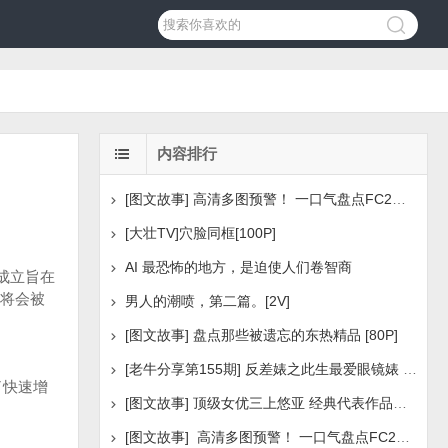
内容排行
[图文故事] 高清多图预警！ 一口气盘点FC2美少女系列之
[大壮TV]穴脸同框[100P]
AI 最恐怖的地方，是迫使人们卷智商
成立旨在
将会被
男人的潮喷，第二篇。[2V]
[图文故事] 盘点那些被遗忘的东热精品 [80P]
[老牛分享第155期] 反差婊之此生最爱眼镜婊 [160P]
了快速增
[图文故事] 顶级女优三上悠亚 经典代表作品盘点 [288P
[图文故事] 高清多图预警！ 一口气盘点FC2美少女系列