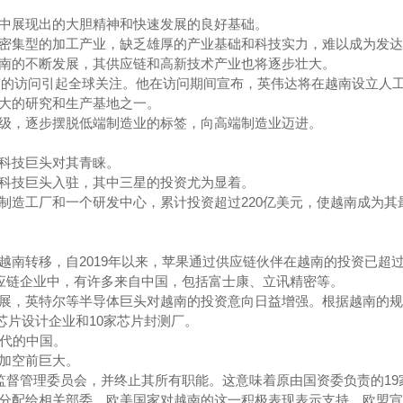
中展现出的大胆精神和快速发展的良好基础。
密集型的加工产业，缺乏雄厚的产业基础和科技实力，难以成为发达
南的不断发展，其供应链和高新技术产业也将逐步壮大。
南的访问引起全球关注。他在访问期间宣布，英伟达将在越南设立人
大的研究和生产基地之一。
级，逐步摆脱低端制造业的标签，向高端制造业迈进。
科技巨头对其青睐。
科技巨头入驻，其中三星的投资尤为显着。
制造工厂和一个研发中心，累计投资超过220亿美元，使越南成为其
南转移，自2019年以来，苹果通过供应链伙伴在越南的投资已超过4
供应链企业中，有许多来自中国，包括富士康、立讯精密等。
展，英特尔等半导体巨头对越南的投资意向日益增强。根据越南的规
家芯片设计企业和10家芯片封测厂。
年代的中国。
加空前巨大。
产监督管理委员会，并终止其所有职能。这意味着原由国资委负责的19
分配给相关部委。欧美国家对越南的这一积极表现表示支持，欧盟宣