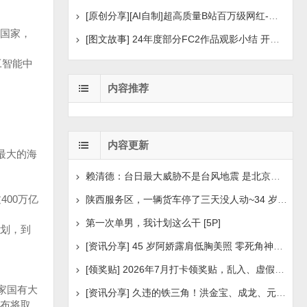
[原创分享][AI自制]超高质量B站百万级网红-河野华粉丝
国家，
[图文故事] 24年度部分FC2作品观影小结 开年王炸后续
工智能中
内容推荐
内容更新
最大的海
赖清德：台日最大威胁不是台风地震 是北京侵扰胁迫
00万亿
陕西服务区，一辆货车停了三天没人动~34 岁司机早已离世
第一次单男，我计划这么干 [5P]
划，到
[资讯分享] 45 岁阿娇露肩低胸美照 零死角神颜瘦身状
[领奖贴] 2026年7月打卡领奖贴，乱入、虚假领奖禁言，领取
家国有大
[资讯分享] 久违的铁三角！洪金宝、成龙、元彪最新合照
布将取