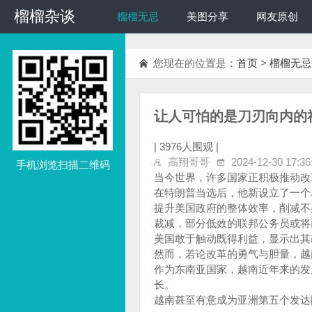
榴榴杂谈
榴榴杂谈
榴榴无忌
美图分享
网友原创
您现在的位置是：
首页
>
榴榴无忌
让人可怕的是刀刃向内的
|
3976人围观 |
高翔哥哥
2024-12-30 17:36
手机浏览扫描二维码
当今世界，许多国家正积极推动改
在特朗普当选后，他新设立了一个
提升美国政府的整体效率，削减不
裁减，部分低效的联邦公务员或将
美国敢于触动既得利益，显示出其
然而，若论改革的勇气与胆量，越
作为东南亚国家，越南近年来的发
长。
越南甚至有意成为亚洲第五个发达