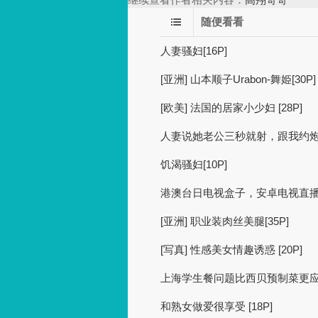
随便看看
人妻骚妇[16P]
[亚洲] 山本顺子Urabon-舞姫[30P]
[欧美] 法国的居家小少妇 [28P]
人妻说她老公三秒就射，跟我约炮主
饥渴骚妇[10P]
港澳台日电视盒子，安卓电视直播软
[亚洲] 职业装肉丝美腿[35P]
[写真] 性感美女情趣诱惑 [20P]
上海学生餐问题比西贝预制菜更
和熟女做爱很享受 [18P]