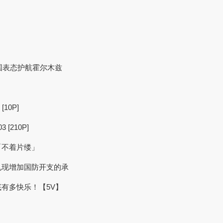
22国表态护航霍尔木兹
10P]
210P]
「不着片缕」
兑现增加国防开支的承
有多快乐！【5V】