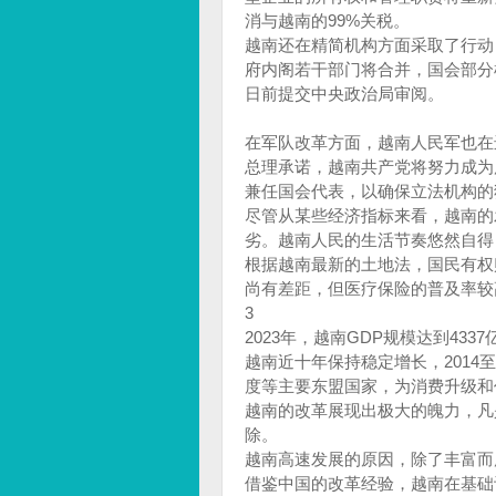
消与越南的99%关税。
越南还在精简机构方面采取了行动
府内阁若干部门将合并，国会部分机
日前提交中央政治局审阅。
在军队改革方面，越南人民军也在
总理承诺，越南共产党将努力成为
兼任国会代表，以确保立法机构的
尽管从某些经济指标来看，越南的
劣。越南人民的生活节奏悠然自得
根据越南最新的土地法，国民有权
尚有差距，但医疗保险的普及率较
3
2023年，越南GDP规模达到43
越南近十年保持稳定增长，2014至
度等主要东盟国家，为消费升级和
越南的改革展现出极大的魄力，凡
除。
越南高速发展的原因，除了丰富而
借鉴中国的改革经验，越南在基础