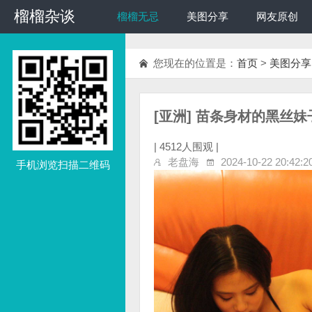
榴榴杂谈
榴榴杂谈
榴榴无忌
美图分享
网友原创
您现在的位置是：
首页
>
美图分享
[亚洲] 苗条身材的黑丝妹子
|
4512人围观 |
老盘海
2024-10-22 20:42:2
手机浏览扫描二维码